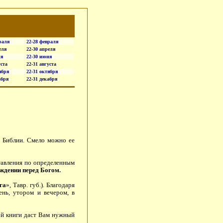
раля
22-28 февраля
еля
22-30 апреля
ня
22-30 июня
уста
22-31 августа
ября
22-31 октября
абря
22-31 декабря
е Библии. Смело можно ее
тавления по определенным
ждении перед Богом.
га
», Тавр. губ.). Благодаря
ень, утором и вечером, в
той книги даст Вам нужный