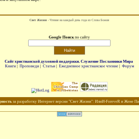
Свет Жизни
- Чтение на каждый день года из Слова Божия
Google Поиск
по сайту
Cайт христианской духовной поддержки. Cлужение Посланники Мира
Книги
|
Проповеди
|
Статьи
|
Ежедневное христианское чтение
|
Форум
рность
за разработку Интернет версии "Свет Жизни": ИлиИ-ForeveR и Жене Па