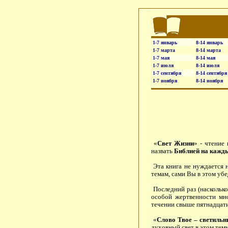
1-7 январь
8-14 январь
1-7 марта
8-14 марта
1-7 мая
8-14 мая
1-7 июля
8-14 июля
1-7 сентября
8-14 сентября
1-7 ноября
8-14 ноября
«
Свет Жизни
» - чтение
назвать
Библией на кажд
Эта книга не нуждается 
темам, сами Вы в этом уб
Последний раз (насколько
особой жертвенности мн
течении свыше пятнадцати 
«
Слово Твое – светильни
духовный свет в этом тем