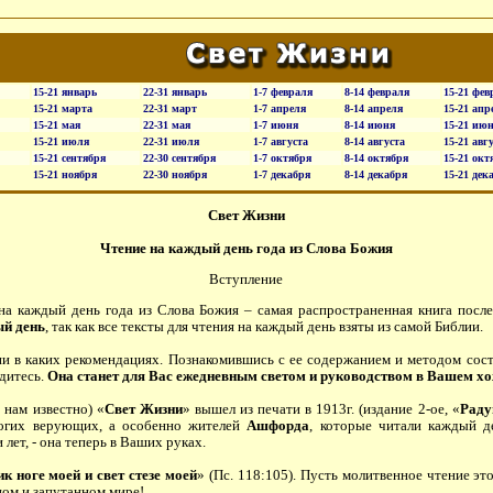
15-21 январь
22-31 январь
1-7 февраля
8-14 февраля
15-21 фев
15-21 марта
22-31 март
1-7 апреля
8-14 апреля
15-21 апр
15-21 мая
22-31 мая
1-7 июня
8-14 июня
15-21 ию
15-21 июля
22-31 июля
1-7 августа
8-14 августа
15-21 авг
15-21 сентября
22-30 сентября
1-7 октября
8-14 октября
15-21 окт
15-21 ноября
22-30 ноября
1-7 декабря
8-14 декабря
15-21 дек
Свет Жизни
Чтение на каждый день года из Слова Божия
Вступление
 на каждый день года из Слова Божия – самая распространенная книга посл
ый день
, так как все тексты для чтения на каждый день взяты из самой Библии.
ни в каких рекомендациях. Познакомившись с ее содержанием и методом сос
едитесь.
Она станет для Вас ежедневным светом и руководством в Вашем хо
 нам известно) «
Свет Жизни
» вышел из печати в 1913г. (издание 2-ое, «
Раду
огих верующих, а особенно жителей
Ашфорда
, которые читали каждый д
лет, - она теперь в Ваших руках.
к ноге моей и свет стезе моей
» (Пс. 118:105). Пусть молитвенное чтение э
ном и запутанном мире!